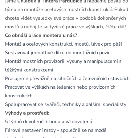
Jsme
Chládek a Tintěra Pardubice
a hledáme posilu do
týmu na montáže ocelových mostních konstrukcí. Pokud
chcete vidět výsledky své práce v podobě dokončených
mostů a nebojíte se fyzické práce ve výškách, čtěte dál!
Co obnáší práce montéra u nás?
Montáž a ocelových konstrukcí, mostů, lávek pro pěší
Sestavovat jednotlivé dílce do montážních pozic
Montáž mostních provizorii, výsuny a manipulacemi s
těžkými konstrukcemi
Pracujeme převážně na silničních a železničních stavbách
Pracovat ve výškách na lešeních nebo provizorních
konstrukcích
Spolupracovat se svářeči, techniky a dalšími specialisty
Výhody a prostředí:
5 týdnů dovolené + bonusová dovolená.
Férové nastavení mzdy - společně se na mzdě