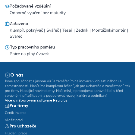
Požadované vzdělání
Odborné vyučení bez maturity
Zařazeno
Klempíř, pokrývač | Svářeč | Tesař | Zedník | Montážník/montér |
Svářeč
Typ pracovního poměru
Práce na plný úvazek
O nás
Jsme společnost s jasnou vizí a zaměřením na inovace v oblasti náboru a
zaměstnanosti. Nabízíme komplexní řešení jak pro uchazeče o zaměstnání, tak
pro firmy hledající nové talenty. Naší misí je propojovat správné lidi s těmi
správnými příležitostmi a podporovat rozvoj kariéry a podnikání.
Více o náborovém software Recruitis
Pro firmy
Ceník inzerce
Vložit práci
Pro uchazeče
Hledání práce