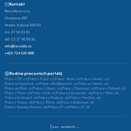
Kontakt
Recruitis.io s.r.o.
Chmelova 357
Hradec Králové 500 03
ičo: 27 50 83 91
dič: CZ 27 50 83 91
info@recruitis.io
+420 724 500 898
Rodina pracovních portálů
Práce v ČR .cz
|
Práce v Praze .cz
|
Práce - Brno .cz
|
Práce v Hradci .cz
|
Práce na Vysočině .cz
|
Práce v Budějovicích .cz
|
Práce ve Varech .cz
|
Práce ve Zlíně .cz
|
Práce v Liberci .cz
|
Práce v Olomouci .cz
|
Práce v Ostravě .cz
|
Práce v Plzni .cz
|
Práce v Ústí .cz
|
Práca na Slovensku .sk
|
Práca v Nitre .sk
|
Práca v Košiciach .sk
|
Práca v Prešove .sk
|
Práca v Trenčíne .sk
|
Práca v Trnave .sk
|
Práca v Žiline .sk
|
Práca v Bratislave .sk
|
Práca v Banskej Bystrici .sk
|
Práce v IT .cz
|
Práca v IT .sk