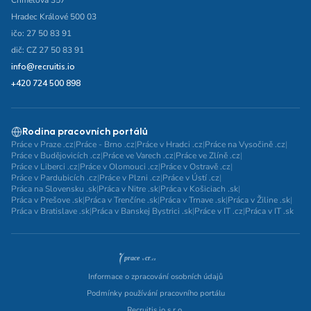
Chmelova 357
Hradec Králové 500 03
ičo: 27 50 83 91
dič: CZ 27 50 83 91
info@recruitis.io
+420 724 500 898
Rodina pracovních portálů
Práce v Praze .cz
|
Práce - Brno .cz
|
Práce v Hradci .cz
|
Práce na Vysočině .cz
|
Práce v Budějovicích .cz
|
Práce ve Varech .cz
|
Práce ve Zlíně .cz
|
Práce v Liberci .cz
|
Práce v Olomouci .cz
|
Práce v Ostravě .cz
|
Práce v Pardubicích .cz
|
Práce v Plzni .cz
|
Práce v Ústí .cz
|
Práca na Slovensku .sk
|
Práca v Nitre .sk
|
Práca v Košiciach .sk
|
Práca v Prešove .sk
|
Práca v Trenčíne .sk
|
Práca v Trnave .sk
|
Práca v Žiline .sk
|
Práca v Bratislave .sk
|
Práca v Banskej Bystrici .sk
|
Práce v IT .cz
|
Práca v IT .sk
Informace o zpracování osobních údajů
Podmínky používání pracovního portálu
Recruitis.io s.r.o.