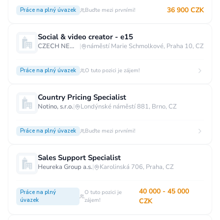
36 900 CZK
Práce na plný úvazek
Buďte mezi prvními!
Social & video creator - e15
CZECH NEWS CENTER a.s.
|
náměstí Marie Schmolkové, Praha 10, CZ
Práce na plný úvazek
O tuto pozici je zájem!
Country Pricing Specialist
Notino, s.r.o.
|
Londýnské náměstí 881, Brno, CZ
Práce na plný úvazek
Buďte mezi prvními!
Sales Support Specialist
Heureka Group a.s.
|
Karolinská 706, Praha, CZ
40 000 - 45 000
Práce na plný
O tuto pozici je
úvazek
zájem!
CZK