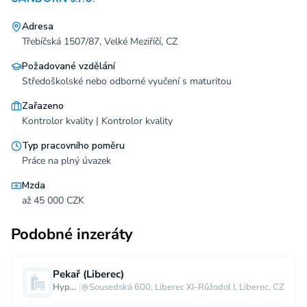
Adresa
Třebíčská 1507/87, Velké Meziříčí, CZ
Požadované vzdělání
Středoškolské nebo odborné vyučení s maturitou
Zařazeno
Kontrolor kvality | Kontrolor kvality
Typ pracovního poměru
Práce na plný úvazek
Mzda
až 45 000 CZK
Podobné inzeráty
Pekař (Liberec)
Hypermarket - Liberec
|
Sousedská 600, Liberec XI-Růžodol I, Liberec, CZ