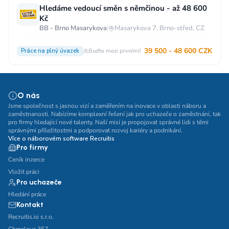
Hledáme vedoucí směn s němčinou - až 48 600
Kč
BB - Brno Masarykova
|
Masarykova 7, Brno-střed, CZ
39 500 - 48 600 CZK
Práce na plný úvazek
Buďte mezi prvními!
O nás
Jsme společnost s jasnou vizí a zaměřením na inovace v oblasti náboru a
zaměstnanosti. Nabízíme komplexní řešení jak pro uchazeče o zaměstnání, tak
pro firmy hledající nové talenty. Naší misí je propojovat správné lidi s těmi
správnými příležitostmi a podporovat rozvoj kariéry a podnikání.
Více o náborovém software Recruitis
Pro firmy
Ceník inzerce
Vložit práci
Pro uchazeče
Hledání práce
Kontakt
Recruitis.io s.r.o.