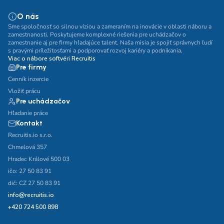
O nás
Sme spoločnosť so silnou víziou a zameraním na inovácie v oblasti náboru a
zamestnanosti. Poskytujeme komplexné riešenia pre uchádzačov o
zamestnanie aj pre firmy hľadajúce talent. Naša misia je spojiť správnych ľudí
s pravými príležitosťami a podporovať rozvoj kariéry a podnikania.
Viac o nábore softvéri Recruitis
Pre firmy
Cenník inzercie
Vložiť prácu
Pre uchádzačov
Hľadanie práce
Kontakt
Recruitis.io s.r.o.
Chmelová 357
Hradec Králové 500 03
ičo: 27 50 83 91
dič: CZ 27 50 83 91
info@recruitis.io
+420 724 500 898