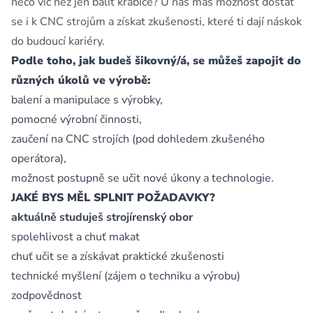
něco víc než jen balit krabice? U nás máš možnost dostat
se i k CNC strojům a získat zkušenosti, které ti dají náskok
do budoucí kariéry.
Podle toho, jak budeš šikovný/á, se můžeš zapojit do
různých úkolů ve výrobě:
balení a manipulace s výrobky,
pomocné výrobní činnosti,
zaučení na CNC strojích (pod dohledem zkušeného
operátora),
možnost postupně se učit nové úkony a technologie.
JAKÉ BYS MĚL SPLNIT POŽADAVKY?
aktuálně studuješ strojírenský obor
spolehlivost a chuť makat
chuť učit se a získávat praktické zkušenosti
technické myšlení (zájem o techniku a výrobu)
zodpovědnost