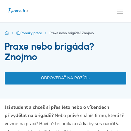
Ponuky práce
Praxe nebo brigáda? Znojmo
Praxe nebo brigáda?
Znojmo
ODPOVEDAŤ NA POZÍCIU
Jsi student a chceš si přes léto nebo o víkendech
přivydělat na brigádě?
Nebo právě sháníš firmu, která tě
vezme na praxi? Baví tě technika a rád/a by ses naučil/a