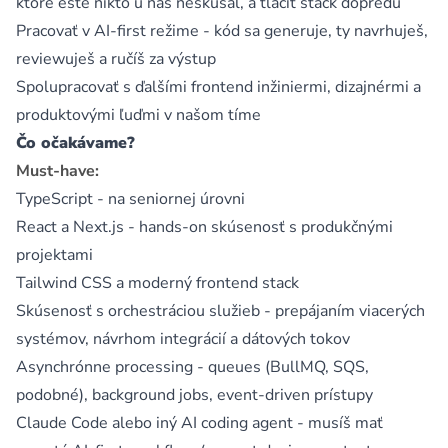
ktoré ešte nikto u nás neskúšal, a tlačiť stack dopredu
Pracovať v AI-first režime - kód sa generuje, ty navrhuješ,
reviewuješ a ručíš za výstup
Spolupracovať s ďalšími frontend inžiniermi, dizajnérmi a
produktovými ľuďmi v našom tíme
Čo očakávame?
Must-have:
TypeScript - na seniornej úrovni
React a Next.js - hands-on skúsenosť s produkčnými
projektami
Tailwind CSS a moderný frontend stack
Skúsenosť s orchestráciou služieb - prepájaním viacerých
systémov, návrhom integrácií a dátových tokov
Asynchrónne processing - queues (BullMQ, SQS,
podobné), background jobs, event-driven prístupy
Claude Code alebo iný AI coding agent - musíš mať