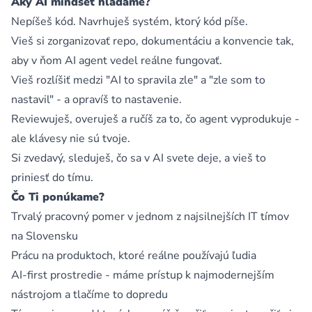
Aký AI mindset hľadáme?
Nepíšeš kód. Navrhuješ systém, ktorý kód píše.
Vieš si zorganizovať repo, dokumentáciu a konvencie tak,
aby v ňom AI agent vedel reálne fungovať.
Vieš rozlíšiť medzi "AI to spravila zle" a "zle som to
nastavil" - a opravíš to nastavenie.
Reviewuješ, overuješ a ručíš za to, čo agent vyprodukuje -
ale klávesy nie sú tvoje.
Si zvedavý, sleduješ, čo sa v AI svete deje, a vieš to
priniesť do tímu.
Čo Ti ponúkame?
Trvalý pracovný pomer v jednom z najsilnejších IT tímov
na Slovensku
Prácu na produktoch, ktoré reálne používajú ľudia
AI-first prostredie - máme prístup k najmodernejším
nástrojom a tlačíme to dopredu