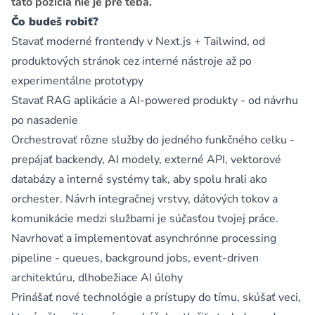
táto pozícia nie je pre teba.
Čo budeš robiť?
Stavať moderné frontendy v Next.js + Tailwind, od
produktových stránok cez interné nástroje až po
experimentálne prototypy
Stavať RAG aplikácie a AI-powered produkty - od návrhu
po nasadenie
Orchestrovať rôzne služby do jedného funkčného celku -
prepájať backendy, AI modely, externé API, vektorové
databázy a interné systémy tak, aby spolu hrali ako
orchester. Návrh integračnej vrstvy, dátových tokov a
komunikácie medzi službami je súčasťou tvojej práce.
Navrhovať a implementovať asynchrónne processing
pipeline - queues, background jobs, event-driven
architektúru, dlhobežiace AI úlohy
Prinášať nové technológie a prístupy do tímu, skúšať veci,