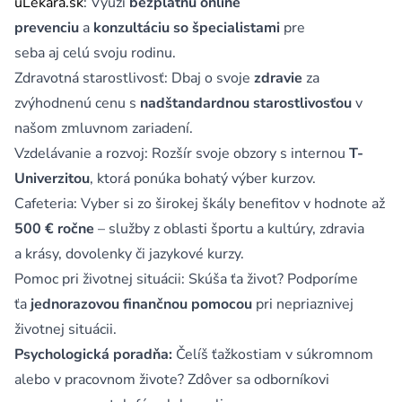
uLekára.sk
: Využi
bezplatnú online
prevenciu
a
konzultáciu so špecialistami
pre
seba aj celú svoju rodinu.
Zdravotná starostlivosť: Dbaj o svoje
zdravie
za
zvýhodnenú cenu s
nadštandardnou starostlivosťou
v
našom zmluvnom zariadení.
Vzdelávanie a rozvoj: Rozšír svoje obzory s internou
T-
Univerzitou
, ktorá ponúka bohatý výber kurzov.
Cafeteria: Vyber si zo širokej škály benefitov v hodnote až
500 € ročne
– služby z oblasti športu a kultúry, zdravia
a krásy, dovolenky či jazykové kurzy.
Pomoc pri životnej situácii: Skúša ťa život? Podporíme
ťa
jednorazovou finančnou pomocou
pri nepriaznivej
životnej situácii.
Psychologická poradňa:
Čelíš ťažkostiam v súkromnom
alebo v pracovnom živote? Zdôver sa odborníkovi