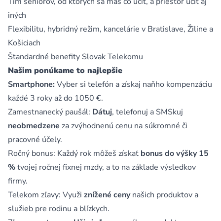
Tím seniorov, od ktorých sa máš čo učiť, a priestor učiť aj
iných
Flexibilitu, hybridný režim, kancelárie v Bratislave, Žiline a
Košiciach
Štandardné benefity Slovak Telekomu
Našim ponúkame to najlepšie
Smartphone:
Vyber si telefón a získaj naňho kompenzáciu
každé 3 roky až do 1050 €.
Zamestnanecký paušál:
Dátuj
, telefonuj a SMSkuj
neobmedzene
za zvýhodnenú cenu na súkromné či
pracovné účely.
Ročný bonus: Každý rok môžeš získať
bonus do výšky 15
%
tvojej ročnej fixnej mzdy, a to na základe výsledkov
firmy.
Telekom zľavy: Využi
znížené ceny
našich produktov a
služieb pre rodinu a blízkych.