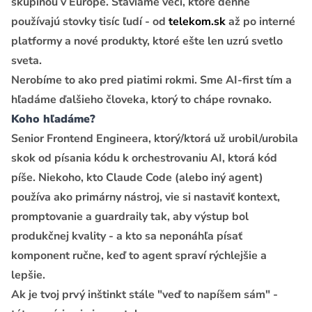
skupinou v Európe. Staviame veci, ktoré denne
používajú stovky tisíc ľudí - od
telekom.sk
až po interné
platformy a nové produkty, ktoré ešte len uzrú svetlo
sveta.
Nerobíme to ako pred piatimi rokmi. Sme AI-first tím a
hľadáme ďalšieho človeka, ktorý to chápe rovnako.
Koho hľadáme?
Senior Frontend Engineera, ktorý/ktorá už urobil/urobila
skok od písania kódu k orchestrovaniu AI, ktorá kód
píše. Niekoho, kto Claude Code (alebo iný agent)
používa ako primárny nástroj, vie si nastaviť kontext,
promptovanie a guardraily tak, aby výstup bol
produkčnej kvality - a kto sa neponáhľa písať
komponent ručne, keď to agent spraví rýchlejšie a
lepšie.
Ak je tvoj prvý inštinkt stále "veď to napíšem sám" -