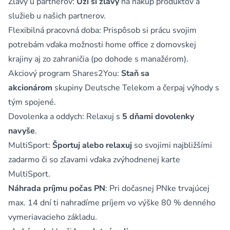
Zľavy u partnerov:
Uži si zľavy
na nákup produktov a
služieb u našich partnerov.
Flexibilná pracovná doba: Prispôsob si prácu svojim
potrebám vďaka možnosti home office z domovskej
krajiny aj zo zahraničia (po dohode s manažérom).
Akciový program Shares2You:
Staň sa
akcionárom
skupiny Deutsche Telekom a čerpaj výhody s
tým spojené.
Dovolenka a oddych: Relaxuj s
5 dňami dovolenky
navyše
.
MultiSport:
Športuj alebo relaxuj
so svojimi najbližšími
zadarmo či so zľavami vďaka zvýhodnenej karte
MultiSport.
Náhrada príjmu počas PN
: Pri dočasnej PNke trvajúcej
max. 14 dní ti nahradíme príjem vo výške 80 % denného
vymeriavacieho základu.