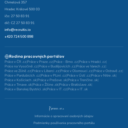
Chmelová 357
Hradec Králové 500 03
ičo: 27 50 83 91
dič: CZ 27 50 83 91
info@recruitis.io
+420 724 500 898
Rodina pracovných portálov
Práce v ČR .cz
|
Práce v Praze .cz
|
Práce - Brno .cz
|
Práce v Hradci .cz
|
Práce na Vysočině .cz
|
Práce v Budějovicích .cz
|
Práce ve Varech .cz
|
Práce ve Zlíně .cz
|
Práce v Liberci .cz
|
Práce v Olomouci .cz
|
Práce v Ostravě .cz
|
Práce v Pardubicích .cz
|
Práce v Plzni .cz
|
Práce v Ústí .cz
|
Práca v Nitre .sk
|
Práca v Košiciach .sk
|
Práca v Prešove .sk
|
Práca v Trenčíne .sk
|
Práca v Trnave .sk
|
Práca v Žiline .sk
|
Práca v Bratislave .sk
|
Práca v Banskej Bystrici .sk
|
Práce v IT .cz
|
Práca v IT .sk
Informácie o spracovaní osobných údajov
Podmienky používania pracovného portálu