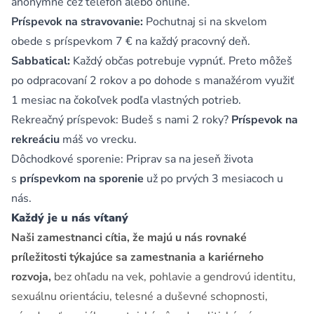
anonymne cez telefón alebo online.
Príspevok na stravovanie:
Pochutnaj si na skvelom
obede s príspevkom 7 € na každý pracovný deň.
Sabbatical:
Každý občas potrebuje vypnúť. Preto môžeš
po odpracovaní 2 rokov a po dohode s manažérom využiť
1 mesiac na čokoľvek podľa vlastných potrieb.
Rekreačný príspevok: Budeš s nami 2 roky?
Príspevok na
rekreáciu
máš vo vrecku.
Dôchodkové sporenie: Priprav sa na jeseň života
s
príspevkom na sporenie
už po prvých 3 mesiacoch u
nás.
Každý je u nás vítaný
Naši zamestnanci cítia, že majú u nás rovnaké
príležitosti týkajúce sa zamestnania a kariérneho
rozvoja,
bez ohľadu na vek, pohlavie a gendrovú identitu,
sexuálnu orientáciu, telesné a duševné schopnosti,