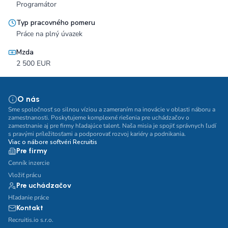
Programátor
Typ pracovného pomeru
Práce na plný úvazek
Mzda
2 500 EUR
O nás
Sme spoločnosť so silnou víziou a zameraním na inovácie v oblasti náboru a
zamestnanosti. Poskytujeme komplexné riešenia pre uchádzačov o
zamestnanie aj pre firmy hľadajúce talent. Naša misia je spojiť správnych ľudí
s pravými príležitosťami a podporovať rozvoj kariéry a podnikania.
Viac o nábore softvéri Recruitis
Pre firmy
Cenník inzercie
Vložiť prácu
Pre uchádzačov
Hľadanie práce
Kontakt
Recruitis.io s.r.o.