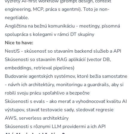
vyzretý AI-first workflow (prompt design, context
engineering, MCP, práca s agentmi). Toto je non-
negotiable.
Angličtina na bežnú komunikáciu - meetingy, písomná
spolupráca s kolegami v rámci DT skupiny
Nice to have:
NestJS - skúsenosť so stavaním backend služieb a API
Skúsenosti so stavaním RAG aplikácií (vector DB,
embeddings, retrieval pipelines)
Budovanie agentských systémov, ktoré bežia samostatne
- návrh ich architektúry, monitoringu a guardrails, aby si
robili svoju prácu spoľahlivo a bezpečne
Skúsenosti s evals - ako merať a vyhodnocovať kvalitu AI
výstupov, stavať testovacie sady, sledovať regresie
AWS, serverless architektúry
Skúsenosti s rôznymi LLM providermi a ich API