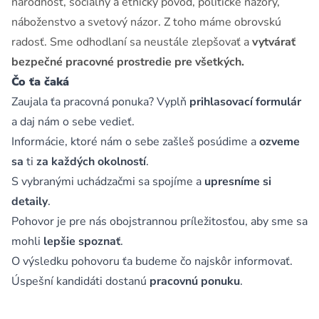
národnosť, sociálny a etnický pôvod, politické názory,
náboženstvo a svetový názor. Z toho máme obrovskú
radosť. Sme odhodlaní sa neustále zlepšovať a
vytvárať
bezpečné pracovné prostredie pre všetkých.
Čo ťa čaká
Zaujala ťa pracovná ponuka? Vyplň
prihlasovací formulár
a daj nám o sebe vedieť.
Informácie, ktoré nám o sebe zašleš posúdime a
ozveme
sa
ti
za každých okolností
.
S vybranými uchádzačmi sa spojíme a
upresníme si
detaily
.
Pohovor je pre nás obojstrannou príležitosťou, aby sme sa
mohli
lepšie spoznať
.
O výsledku pohovoru ťa budeme čo najskôr informovať.
Úspešní kandidáti dostanú
pracovnú ponuku
.