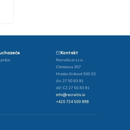
 uchazeče
Kontakt
 práce
Recruitis.io s.r.o.
Chmelova 357
Hradec Králové 500 03
ičo: 27 50 83 91
dič: CZ 27 50 83 91
info@recruitis.io
+420 724 500 898