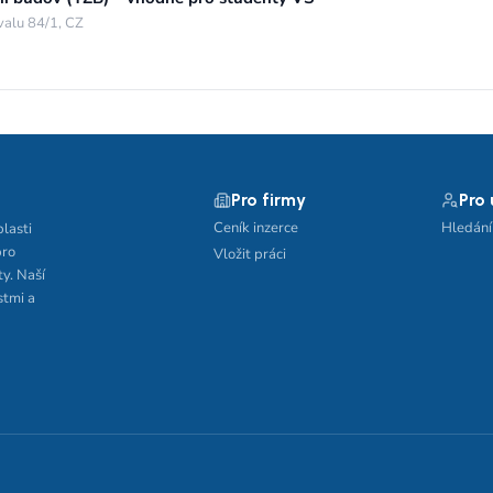
valu 84/1, CZ
Pro firmy
Pro
Ceník inzerce
Hledání
blasti
pro
Vložit práci
ty. Naší
stmi a