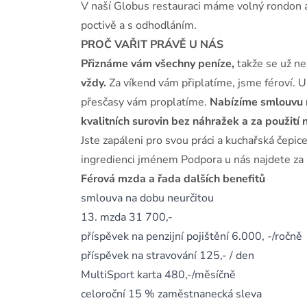
V naší Globus restauraci máme volný rondon a
poctivě a s odhodláním.
PROČ VAŘIT PRÁVĚ U NÁS
Přiznáme vám všechny peníze,
takže se už ne
vždy.
Za víkend vám připlatíme, jsme féroví. U
přesčasy vám proplatíme.
Nabízíme smlouvu na
kvalitních surovin bez náhražek a za použití
Jste zapáleni pro svou práci a kuchařská čepic
ingredienci jménem Podpora u nás najdete za 
Férová mzda a řada dalších benefitů
smlouva na dobu neurčitou
13. mzda 31 700,-
příspěvek na penzijní pojištění 6.000, -/ročně
příspěvek na stravování 125,- / den
MultiSport karta 480,-/měsíčně
celoroční 15 % zaměstnanecká sleva