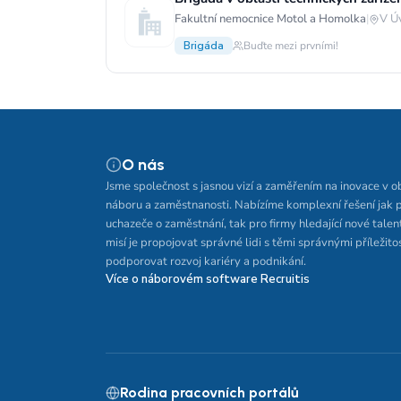
Fakultní nemocnice Motol a Homolka
|
V Ú
Brigáda
Buďte mezi prvními!
O nás
Jsme společnost s jasnou vizí a zaměřením na inovace v o
náboru a zaměstnanosti. Nabízíme komplexní řešení jak 
uchazeče o zaměstnání, tak pro firmy hledající nové talen
misí je propojovat správné lidi s těmi správnými příležito
podporovat rozvoj kariéry a podnikání.
Více o náborovém software Recruitis
Rodina pracovních portálů