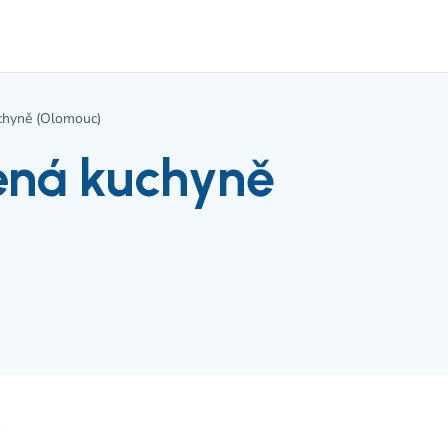
chyně (Olomouc)
ená kuchyně