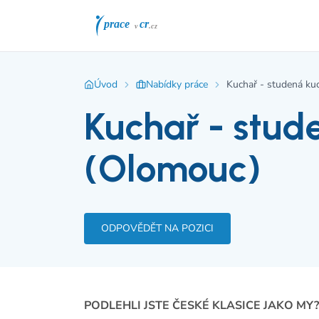
Úvod
Nabídky práce
Kuchař - studená ku
Kuchař - stud
(Olomouc)
ODPOVĚDĚT NA POZICI
PODLEHLI JSTE ČESKÉ KLASICE JAKO MY?