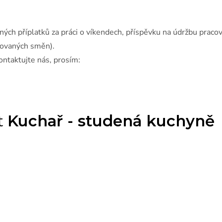
ých příplatků za práci o víkendech, příspěvku na údržbu praco
covaných směn).
ntaktujte nás, prosím: