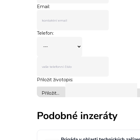
Podobné inzeráty
Brigáda v oblasti technických zaříz