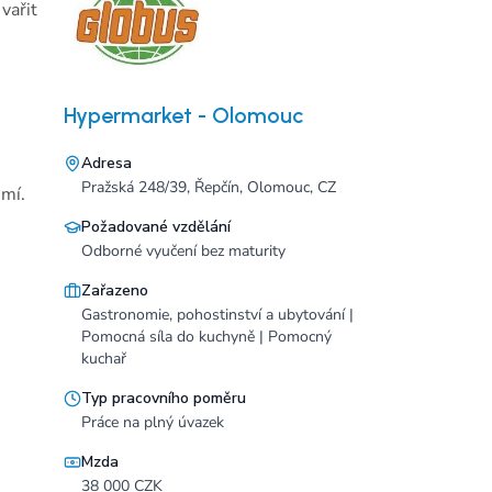
vařit
Hypermarket - Olomouc
Adresa
Pražská 248/39, Řepčín, Olomouc, CZ
emí.
Požadované vzdělání
Odborné vyučení bez maturity
Zařazeno
Gastronomie, pohostinství a ubytování |
Pomocná síla do kuchyně | Pomocný
kuchař
Typ pracovního poměru
Práce na plný úvazek
Mzda
38 000 CZK