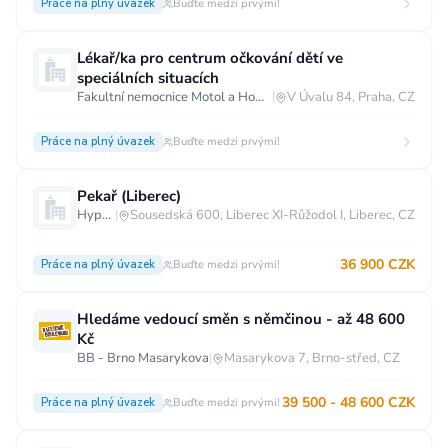
Práce na plný úvazek
Buďte medzi prvými!
Lékař/ka pro centrum očkování dětí ve
speciálních situacích
Fakultní nemocnice Motol a Homolka
|
V Úvalu 84, Praha, CZ
Práce na plný úvazek
Buďte medzi prvými!
Pekař (Liberec)
Hypermarket - Liberec
|
Sousedská 600, Liberec XI-Růžodol I, Liberec, CZ
36 900 CZK
Práce na plný úvazek
Buďte medzi prvými!
Hledáme vedoucí směn s němčinou - až 48 600
Kč
BB - Brno Masarykova
|
Masarykova 7, Brno-střed, CZ
39 500 - 48 600 CZK
Práce na plný úvazek
Buďte medzi prvými!