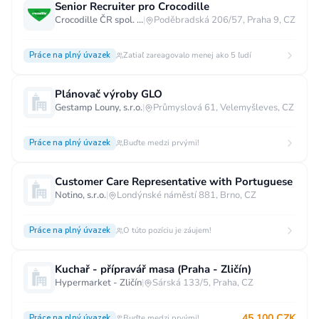
Senior Recruiter pro Crocodille
Crocodille ČR spol. s.r.o.
|
Poděbradská 206/57, Praha 9, CZ
Práce na plný úvazek
Zatiaľ zareagovalo menej ako 5 ľudí
Plánovač výroby GLO
Gestamp Louny, s.r.o.
|
Průmyslová 61, Velemyšleves, CZ
Práce na plný úvazek
Buďte medzi prvými!
Customer Care Representative with Portuguese
Notino, s.r.o.
|
Londýnské náměstí 881, Brno, CZ
Práce na plný úvazek
O túto pozíciu je záujem!
Kuchař - přípravář masa (Praha - Zličín)
Hypermarket - Zličín
|
Sárská 133/5, Praha, CZ
45 100 CZK
Práce na plný úvazek
Buďte medzi prvými!