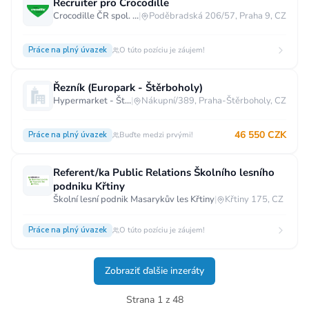
Recruiter pro Crocodille
Crocodille ČR spol. s.r.o.
|
Poděbradská 206/57, Praha 9, CZ
Práce na plný úvazek
O túto pozíciu je záujem!
Řezník (Europark - Štěrboholy)
Hypermarket - Štěrboholy
|
Nákupní/389, Praha-Štěrboholy, CZ
46 550 CZK
Práce na plný úvazek
Buďte medzi prvými!
Referent/ka Public Relations Školního lesního
podniku Křtiny
Školní lesní podnik Masarykův les Křtiny
|
Křtiny 175, CZ
Práce na plný úvazek
O túto pozíciu je záujem!
Zobraziť ďalšie inzeráty
Strana 1 z 48