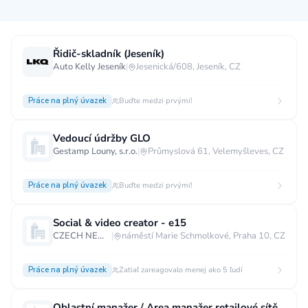
Měsíční plat
Řidič-skladník (Jeseník)
Auto Kelly Jeseník
|
Jesenická/608, Jeseník, CZ
neuvedeno
0 až 30 000 CZK
30 000 CZK a více
Práce na plný úvazek
Buďte medzi prvými!
40 000 CZK a více
60 000 CZK a více
80 000 CZK a více
Vedoucí údržby GLO
Gestamp Louny, s.r.o.
|
Průmyslová 61, Velemyšleves, CZ
Ostatní mzdy
za hodinu
za manday
za rok
Práce na plný úvazek
Buďte medzi prvými!
Typ úvazku
Social & video creator - e15
CZECH NEWS CENTER a.s.
|
náměstí Marie Schmolkové, Praha 10, CZ
Práce na plný úvazek
Práce na zkrácený úvazek
Práce na živnost
Práce přes internet
Práce doma
Práce na plný úvazek
Zatiaľ zareagovalo menej ako 5 ľudí
Krátkodobá práce
Brigáda
Stáž / Trainee
Oblastní manažer / Area manažer retailové sítě