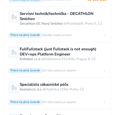
Servisní technik/technička - DECATHLON
Smíchov
Decathlon OC Nový Smíchov
|
Plzeňská/8, Praha 5, CZ
Práce na plný úvazek
Buďte medzi prvými!
FullFullstack (just Fullstack is not enough)
DEV+ops Platform Engineer
Knihobot s.r.o.
|
Kolbenova 931/40b, Prague 9, CZ
Práce na plný úvazek
O túto pozíciu je záujem!
Specialista zákaznické péče
Seznam.cz, a.s.
|
Radlická 3294, Praha, CZ
Práce na plný úvazek
O túto pozíciu je záujem!