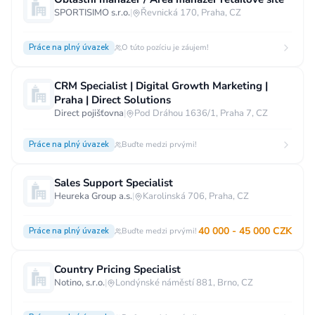
SPORTISIMO s.r.o.
|
Řevnická 170, Praha, CZ
Vzdělání
Vzdělání není podstatné
Základní
Práce na plný úvazek
O túto pozíciu je záujem!
Odborné vyučení bez maturity
CRM Specialist | Digital Growth Marketing |
Středoškolské nebo odborné vyučení s maturitou
Praha | Direct Solutions
Direct pojišťovna
|
Pod Dráhou 1636/1, Praha 7, CZ
Vyšší odborné
Bakalářské
Vysokoškolské / universitní
Práce na plný úvazek
Buďte medzi prvými!
MBA, MBT, postgraduální studium
Sales Support Specialist
Heureka Group a.s.
|
Karolinská 706, Praha, CZ
40 000 - 45 000 CZK
Práce na plný úvazek
Buďte medzi prvými!
Country Pricing Specialist
Notino, s.r.o.
|
Londýnské náměstí 881, Brno, CZ