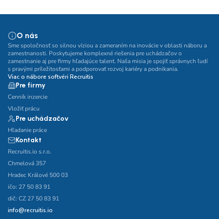
O nás
Sme spoločnosť so silnou víziou a zameraním na inovácie v oblasti náboru a
zamestnanosti. Poskytujeme komplexné riešenia pre uchádzačov o
zamestnanie aj pre firmy hľadajúce talent. Naša misia je spojiť správnych ľudí
s pravými príležitosťami a podporovať rozvoj kariéry a podnikania.
Viac o nábore softvéri Recruitis
Pre firmy
Cenník inzercie
Vložiť prácu
Pre uchádzačov
Hľadanie práce
Kontakt
Recruitis.io s.r.o.
Chmelová 357
Hradec Králové 500 03
ičo: 27 50 83 91
dič: CZ 27 50 83 91
info@recruitis.io