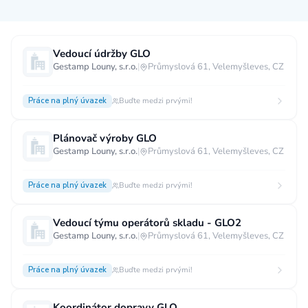
Měsíční plat
Vedoucí údržby GLO
Gestamp Louny, s.r.o.
|
Průmyslová 61, Velemyšleves, CZ
neuvedeno
0 až 30 000 CZK
30 000 CZK a více
Práce na plný úvazek
Buďte medzi prvými!
40 000 CZK a více
60 000 CZK a více
80 000 CZK a více
Plánovač výroby GLO
Gestamp Louny, s.r.o.
|
Průmyslová 61, Velemyšleves, CZ
Ostatní mzdy
za hodinu
za manday
za rok
Práce na plný úvazek
Buďte medzi prvými!
Typ úvazku
Vedoucí týmu operátorů skladu - GLO2
Gestamp Louny, s.r.o.
|
Průmyslová 61, Velemyšleves, CZ
Práce na plný úvazek
Práce na zkrácený úvazek
Práce na živnost
Práce přes internet
Práce doma
Práce na plný úvazek
Buďte medzi prvými!
Krátkodobá práce
Brigáda
Stáž / Trainee
Koordinátor dopravy GLO