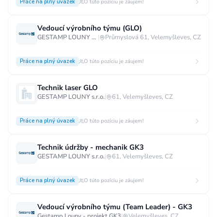
Práce na plný úvazek
O túto pozíciu je záujem!
Vedoucí výrobního týmu (GLO)
GESTAMP LOUNY s.r.o.
|
Průmyslová 61, Velemyšleves, CZ
Práce na plný úvazek
O túto pozíciu je záujem!
Technik laser GLO
GESTAMP LOUNY s.r.o.
|
61, Velemyšleves, CZ
Práce na plný úvazek
O túto pozíciu je záujem!
Technik údržby - mechanik GK3
GESTAMP LOUNY s.r.o.
|
61, Velemyšleves, CZ
Práce na plný úvazek
O túto pozíciu je záujem!
Vedoucí výrobního týmu (Team Leader) - GK3
Gestamp Louny - projekt GK3
|
Velemyšleves, CZ