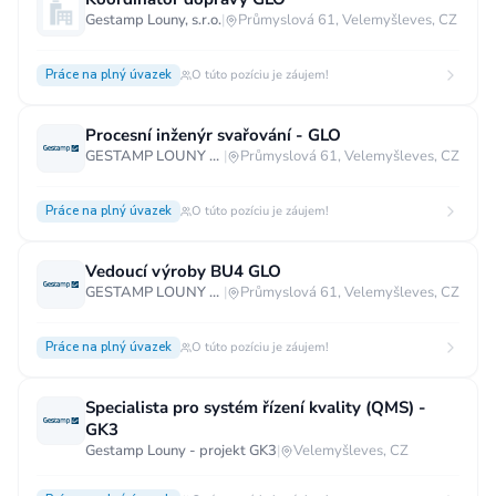
Gestamp Louny, s.r.o.
|
Průmyslová 61, Velemyšleves, CZ
Vzdělání
Vzdělání není podstatné
Základní
Práce na plný úvazek
O túto pozíciu je záujem!
Odborné vyučení bez maturity
Procesní inženýr svařování - GLO
Středoškolské nebo odborné vyučení s maturitou
GESTAMP LOUNY s.r.o.
|
Průmyslová 61, Velemyšleves, CZ
Vyšší odborné
Bakalářské
Práce na plný úvazek
O túto pozíciu je záujem!
Vysokoškolské / universitní
MBA, MBT, postgraduální studium
Vedoucí výroby BU4 GLO
GESTAMP LOUNY s.r.o.
|
Průmyslová 61, Velemyšleves, CZ
Práce na plný úvazek
O túto pozíciu je záujem!
Specialista pro systém řízení kvality (QMS) -
GK3
Gestamp Louny - projekt GK3
|
Velemyšleves, CZ