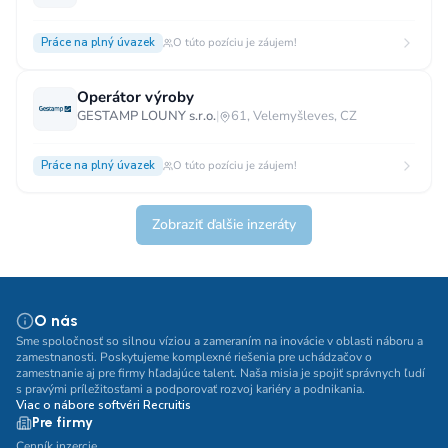
Práce na plný úvazek
O túto pozíciu je záujem!
Operátor výroby
GESTAMP LOUNY s.r.o.
|
61, Velemyšleves, CZ
Práce na plný úvazek
O túto pozíciu je záujem!
Zobraziť ďalšie inzeráty
O nás
Sme spoločnosť so silnou víziou a zameraním na inovácie v oblasti náboru a
zamestnanosti. Poskytujeme komplexné riešenia pre uchádzačov o
zamestnanie aj pre firmy hľadajúce talent. Naša misia je spojiť správnych ľudí
s pravými príležitosťami a podporovať rozvoj kariéry a podnikania.
Viac o nábore softvéri Recruitis
Pre firmy
Cenník inzercie