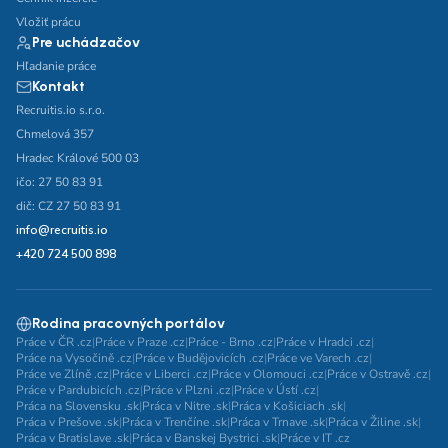
Vložiť prácu
Pre uchádzačov
Hľadanie práce
Kontakt
Recruitis.io s.r.o.
Chmelová 357
Hradec Králové 500 03
ičo: 27 50 83 91
dič: CZ 27 50 83 91
info@recruitis.io
+420 724 500 898
Rodina pracovných portálov
Práce v ČR .cz
|
Práce v Praze .cz
|
Práce - Brno .cz
|
Práce v Hradci .cz
|
Práce na Vysočině .cz
|
Práce v Budějovicích .cz
|
Práce ve Varech .cz
|
Práce ve Zlíně .cz
|
Práce v Liberci .cz
|
Práce v Olomouci .cz
|
Práce v Ostravě .cz
|
Práce v Pardubicích .cz
|
Práce v Plzni .cz
|
Práce v Ústí .cz
|
Práca na Slovensku .sk
|
Práca v Nitre .sk
|
Práca v Košiciach .sk
|
Práca v Prešove .sk
|
Práca v Trenčíne .sk
|
Práca v Trnave .sk
|
Práca v Žiline .sk
|
Práca v Bratislave .sk
|
Práca v Banskej Bystrici .sk
|
Práce v IT .cz