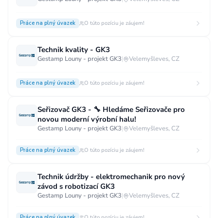
Práce na plný úvazek
O túto pozíciu je záujem!
Technik kvality - GK3
Gestamp Louny - projekt GK3
|
Velemyšleves, CZ
Práce na plný úvazek
O túto pozíciu je záujem!
Seřizovač GK3 - 🔧 Hledáme Seřizovače pro
novou moderní výrobní halu!
Gestamp Louny - projekt GK3
|
Velemyšleves, CZ
Práce na plný úvazek
O túto pozíciu je záujem!
Technik údržby - elektromechanik pro nový
závod s robotizací GK3
Gestamp Louny - projekt GK3
|
Velemyšleves, CZ
Práce na plný úvazek
O túto pozíciu je záujem!