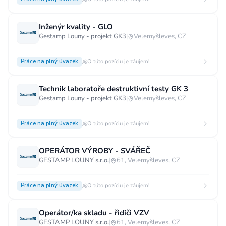
Inženýr kvality - GLO
Gestamp Louny - projekt GK3
|
Velemyšleves, CZ
Práce na plný úvazek
O túto pozíciu je záujem!
Technik laboratoře destruktivní testy GK 3
Gestamp Louny - projekt GK3
|
Velemyšleves, CZ
Práce na plný úvazek
O túto pozíciu je záujem!
OPERÁTOR VÝROBY - SVÁŘEČ
GESTAMP LOUNY s.r.o.
|
61, Velemyšleves, CZ
Práce na plný úvazek
O túto pozíciu je záujem!
Operátor/ka skladu - řidiči VZV
GESTAMP LOUNY s.r.o.
|
61, Velemyšleves, CZ