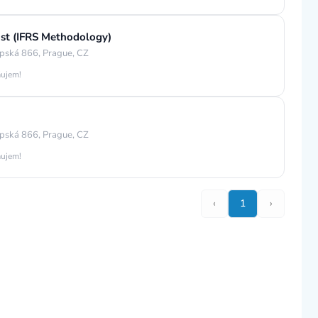
ist (IFRS Methodology)
pská 866, Prague, CZ
áujem!
pská 866, Prague, CZ
áujem!
‹
1
›