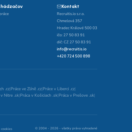
chádzačov
Kontakt
práce
Recruitis.io s.r.o.
Chmelová 357
Hradec Králové 500 03
ičo: 27 50 83 91
dič: CZ 27 50 83 91
info@recruitis.io
+420 724 500 898
ch .cz
|
Práce ve Zlíně .cz
|
Práce v Liberci .cz
|
v Nitre .sk
|
Práca v Košiciach .sk
|
Práca v Prešove .sk
|
© 2004 - 2026 - všetky práva vyhradené
 cookies