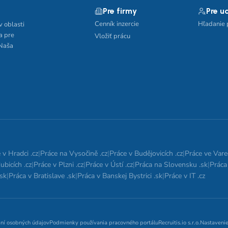
Pre firmy
Pre u
Cenník inzercie
Hľadanie 
v oblasti
a pre
Vložiť prácu
 Naša
 v Hradci .cz
|
Práce na Vysočině .cz
|
Práce v Budějovicích .cz
|
Práce ve Vare
ubicích .cz
|
Práce v Plzni .cz
|
Práce v Ústí .cz
|
Práca na Slovensku .sk
|
Práca 
.sk
|
Práca v Bratislave .sk
|
Práca v Banskej Bystrici .sk
|
Práce v IT .cz
aní osobných údajov
Podmienky používania pracovného portálu
Recruitis.io s.r.o.
Nastavenie