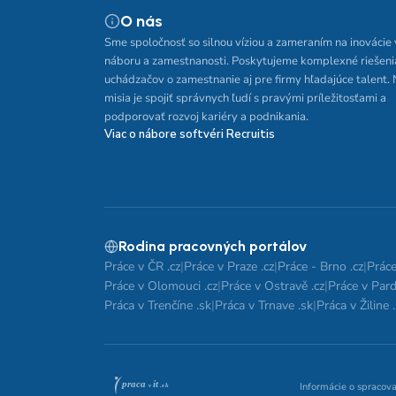
O nás
Sme spoločnosť so silnou víziou a zameraním na inovácie 
náboru a zamestnanosti. Poskytujeme komplexné riešeni
uchádzačov o zamestnanie aj pre firmy hľadajúce talent.
misia je spojiť správnych ľudí s pravými príležitosťami a
podporovať rozvoj kariéry a podnikania.
Viac o nábore softvéri Recruitis
Rodina pracovných portálov
Práce v ČR .cz
|
Práce v Praze .cz
|
Práce - Brno .cz
|
Práce
Práce v Olomouci .cz
|
Práce v Ostravě .cz
|
Práce v Pard
Práca v Trenčíne .sk
|
Práca v Trnave .sk
|
Práca v Žiline 
Informácie o spracov